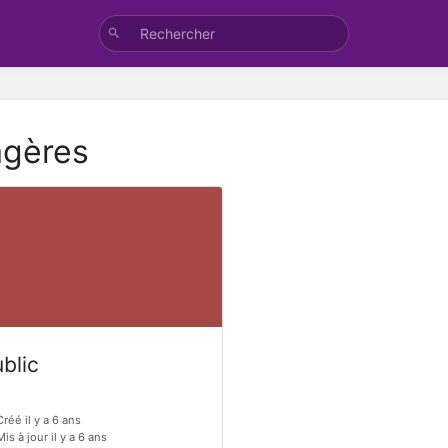
agères
blic
Créé il y a 6 ans
Mis à jour il y a 6 ans