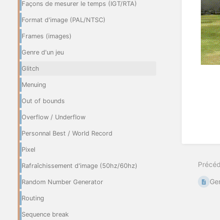
Façons de mesurer le temps (IGT/RTA)
Format d'image (PAL/NTSC)
Frames (images)
Genre d'un jeu
Glitch
Menuing
Out of bounds
Overflow / Underflow
Personnal Best / World Record
Pixel
Précé
Rafraîchissement d'image (50hz/60hz)
Gen
Random Number Generator
Routing
Sequence break