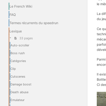
le mê
Le French Wiki
La dif
FAQ
du jeu
Termes récurrents du speedrun
Ce qu
Lexique
techn
33 pages
méca
parfo
Auto-scroller
dével
Boss rush
Parmi
Catégories
encor
Clip
Il ex
Cutscenes
Bottl
Damage boost
Ci de
Death abuse
Emulateur