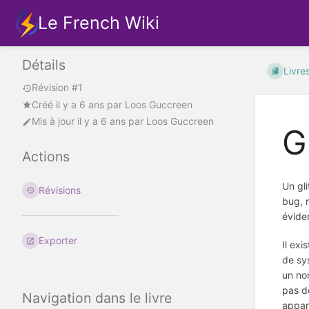
Le French Wiki
Détails
Livre
Révision #1
Créé
il y a 6 ans
par
Loos Guccreen
Mis à jour
il y a 6 ans
par
Loos Guccreen
G
Actions
Un gli
Révisions
bug, m
évide
Exporter
Il exi
de sys
un nom
pas d
Navigation dans le livre
appart