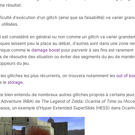
me résultat.
ficulté d'exécution d'un glitch (ainsi que sa faisabilité) va varier g
 utilisées.
i est considéré en général ou non comme un glitch va varier grande
iques laissent peu la place au débat, d'autres sont dans une zone net
nique comme le
damage boost
pour parvenir à ses fins est rarement
is de résoudre des situation ou éviter des segments du jeu de maniè
oppeurs du jeu.
 les glitches les plus récurrents, on trouvera notamment les
out of b
e le
storage
.
iste bien entendu de nombreux autres glitches propres à certains jeu
e Adventure (RBA) de
The Legend of Zelda: Ocarina of Time
ou l'Acc
ssous, un exemple d'Hyper Extended SuperSlide (HESS) dans Ocarin