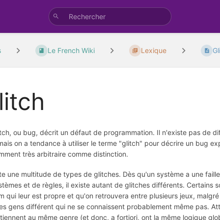
s
Le French Wiki
Lexique
Gl
litch
tch, ou bug, décrit un défaut de programmation. Il n'existe pas de di
ais on a tendance à utiliser le terme "glitch" pour décrire un bug ex
mment très arbitraire comme distinction.
ste une multitude de types de glitches. Dès qu'un système a une faill
tèmes et de règles, il existe autant de glitches différents. Certains s
 qui leur est propre et qu'on retrouvera entre plusieurs jeux, malgré
es gens différent qui ne se connaissent probablement même pas. Atte
iennent au même genre (et donc, a fortiori, ont la même logique globa