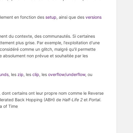
randement en fonction des
setup
, ainsi que des
versions
ment du contexte, des communautés. Si certaines
tement plus grise. Par exemple, l'exploitation d'une
 considéré comme un glitch, malgré qu'il permette
re absolument non prévue et souhaitée par les
ounds
, les
zip
, les
clip
, les
overflow/underflow
, ou
x, dont certains ont leur propre nom comme le Reverse
elerated Back Hopping (ABH) de
Half-Life 2
et
Portal
.
a of Time