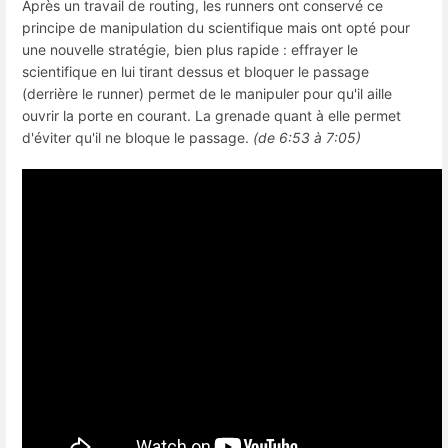
Après un travail de routing, les runners ont conservé ce
principe de manipulation du scientifique mais ont opté pour
une nouvelle stratégie, bien plus rapide : effrayer le
scientifique en lui tirant dessus et bloquer le passage
(derrière le runner) permet de le manipuler pour qu'il aille
ouvrir la porte en courant. La grenade quant à elle permet
d'éviter qu'il ne bloque le passage.
(de 6:53 à 7:05)